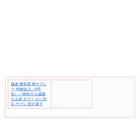
鎌倉 豊島屋 鳩サブレ
ー 48枚缶入（4号
缶）／神奈川 お歳暮
お土産 ギフト のし対
応 サブレ 焼き菓子