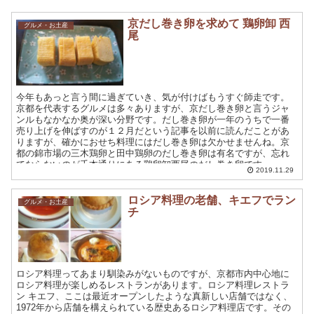
京だし巻き卵を求めて 鶏卵卸 西
グルメ・お土産
尾
今年もあっと言う間に過ぎていき、気が付けばもうすぐ師走です。
京都を代表するグルメは多々ありますが、京だし巻き卵と言うジャ
ンルもなかなか奥が深い分野です。だし巻き卵が一年のうちで一番
売り上げを伸ばすのが１２月だという記事を以前に読んだことがあ
りますが、確かにおせち料理にはだし巻き卵は欠かせませんね。京
都の錦市場の三木鶏卵と田中鶏卵のだし巻き卵は有名ですが、忘れ
てならないのが千本通りにある鶏卵卸西尾のだし巻き卵です。
2019.11.29
ロシア料理の老舗、キエフでラン
グルメ・お土産
チ
ロシア料理ってあまり馴染みがないものですが、京都市内中心地に
ロシア料理が楽しめるレストランがあります。ロシア料理レストラ
ン キエフ、ここは最近オープンしたような真新しい店舗ではなく、
1972年から店舗を構えられている歴史あるロシア料理店です。その