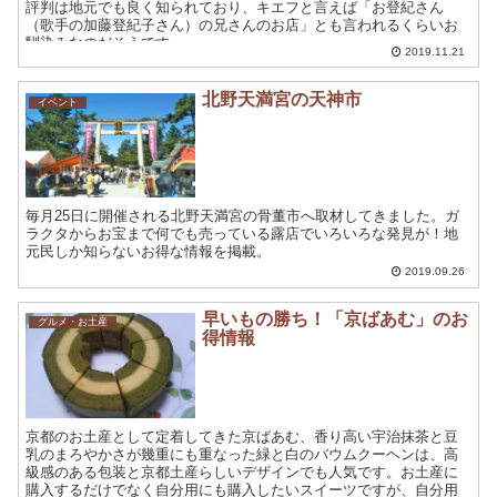
評判は地元でも良く知られており、キエフと言えば「お登紀さん
（歌手の加藤登紀子さん）の兄さんのお店」とも言われるくらいお
馴染みなのだそうです。
2019.11.21
北野天満宮の天神市
イベント
毎月25日に開催される北野天満宮の骨董市へ取材してきました。ガ
ラクタからお宝まで何でも売っている露店でいろいろな発見が！地
元民しか知らないお得な情報を掲載。
2019.09.26
早いもの勝ち！「京ばあむ」のお
グルメ・お土産
得情報
京都のお土産として定着してきた京ばあむ、香り高い宇治抹茶と豆
乳のまろやかさが幾重にも重なった緑と白のバウムクーヘンは、高
級感のある包装と京都土産らしいデザインでも人気です。お土産に
購入するだけでなく自分用にも購入したいスイーツですが、自分用