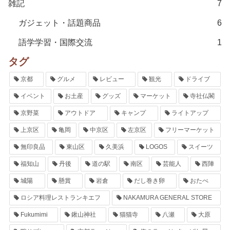
雑記
7
ガジェット・話題商品
6
語学学習・国際交流
1
タグ
京都
グルメ
レビュー
観光
ドライブ
イベント
お土産
グッズ
マーケット
寺社仏閣
京野菜
アウトドア
キャンプ
ライトアップ
上京区
亀岡
中京区
左京区
フリーマーケット
無印良品
東山区
久美浜
LOGOS
スイーツ
福知山
丹後
道の駅
南区
芸能人
西陣
城陽
懸賞
岩倉
だし巻き卵
おたべ
ロシア料理レストランキエフ
NAKAMURA GENERAL STORE
Fukumimi
鍬山神社
猫猫寺
八瀬
大原