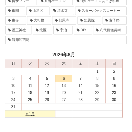
鴨サブレー
京都ラーメン
俺のラーメンあっぱれ屋
祇園
山科区
清水寺
スターバックスコーヒー
東寺
大相撲
知恩寺
知恩院
亥子祭
護王神社
北区
宇治
DIY
八代目儀兵衛
鶏卵卸西尾
2026年8月
月
火
水
木
金
土
日
1
2
3
4
5
6
7
8
9
10
11
12
13
14
15
16
17
18
19
20
21
22
23
24
25
26
27
28
29
30
31
« 1月