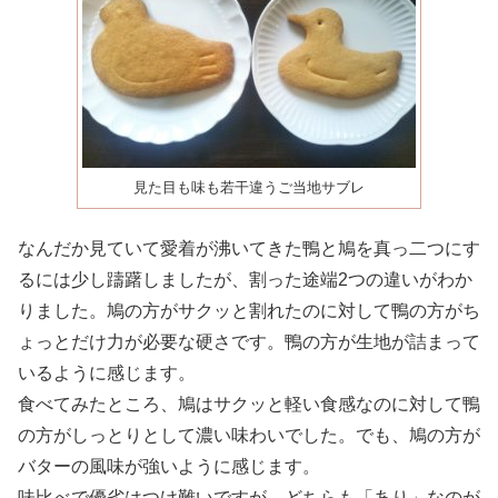
見た目も味も若干違うご当地サブレ
なんだか見ていて愛着が沸いてきた鴨と鳩を真っ二つにす
るには少し躊躇しましたが、割った途端2つの違いがわか
りました。鳩の方がサクッと割れたのに対して鴨の方がち
ょっとだけ力が必要な硬さです。鴨の方が生地が詰まって
いるように感じます。
食べてみたところ、鳩はサクッと軽い食感なのに対して鴨
の方がしっとりとして濃い味わいでした。でも、鳩の方が
バターの風味が強いように感じます。
味比べで優劣はつけ難いですが、どちらも「あり」なのが