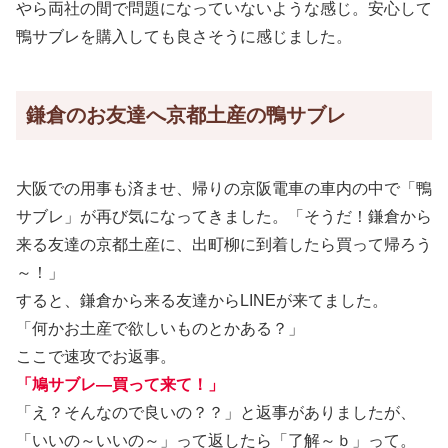
やら両社の間で問題になっていないような感じ。安心して
鴨サブレを購入しても良さそうに感じました。
鎌倉のお友達へ京都土産の鴨サブレ
大阪での用事も済ませ、帰りの京阪電車の車内の中で「鴨
サブレ」が再び気になってきました。「そうだ！鎌倉から
来る友達の京都土産に、出町柳に到着したら買って帰ろう
～！」
すると、鎌倉から来る友達からLINEが来てました。
「何かお土産で欲しいものとかある？」
ここで速攻でお返事。
「鳩サブレ―買って来て！」
「え？そんなので良いの？？」と返事がありましたが、
「いいの～いいの～」って返したら「了解～ｂ」って。