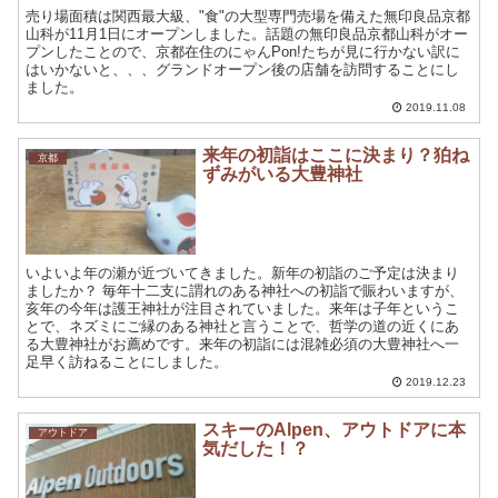
売り場面積は関西最大級、"食"の大型専門売場を備えた無印良品京都
山科が11月1日にオープンしました。話題の無印良品京都山科がオー
プンしたことので、京都在住のにゃんPon!たちが見に行かない訳に
はいかないと、、、グランドオープン後の店舗を訪問することにし
ました。
2019.11.08
来年の初詣はここに決まり？狛ね
京都
ずみがいる大豊神社
いよいよ年の瀬が近づいてきました。新年の初詣のご予定は決まり
ましたか？ 毎年十二支に謂れのある神社への初詣で賑わいますが、
亥年の今年は護王神社が注目されていました。来年は子年というこ
とで、ネズミにご縁のある神社と言うことで、哲学の道の近くにあ
る大豊神社がお薦めです。来年の初詣には混雑必須の大豊神社へ一
足早く訪ねることにしました。
2019.12.23
スキーのAlpen、アウトドアに本
アウトドア
気だした！？