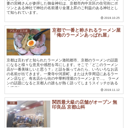
妻の宮崎さんが参拝した御金神社は、京都市内中京区の住宅街にポ
ツンとある神社で神社の名前通り金運上昇のご利益のある神社とし
て知られています。
2019.10.25
京都で一番と称されるラーメン屋
グルメ・お土産
「俺のラーメンあっぱれ屋」
京都は言わずと知られたラーメン激戦都市、京都のラーメンの話題
になると様々な意見や感想を耳にします。そこで「どこのラーメン
店が一番美味しいと思う？」と話を振ってみたら、いろいろなお店
の名前が出てきます。一乗寺や河原町、または大学周辺にあるラー
メン店など、有名店から街の中華料理屋のラーメンまで…。 ラーメ
ンの話題になると京都人の誰もが熱く語ってしまうスイッチがある
んですね。
2019.11.12
関西最大級の店舗がオープン 無
京都
印良品 京都山科