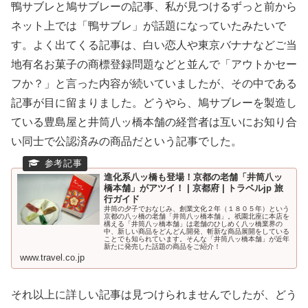
鴨サブレと鳩サブレーの記事、私が見つけるずっと前から
ネット上では「鴨サブレ」が話題になっていたみたいで
す。よく出てくる記事は、白い恋人や東京バナナなどご当
地有名お菓子の商標登録問題などと並んで「アウトかセー
フか？」と言った内容が続いていましたが、その中である
記事が目に留まりました。どうやら、鳩サブレーを製造し
ている豊島屋と井筒八ッ橋本舗の経営者は互いにお知り合
い同士で公認済みの商品だという記事でした。
進化系八ッ橋も登場！京都の老舗「井筒八ッ
橋本舗」がアツイ！ | 京都府 | トラベルjp 旅
行ガイド
井筒の夕子でおなじみ、創業文化２年（１８０５年）という
京都の八ッ橋の老舗「井筒八ッ橋本舗」。祇園北座に本店を
構える「井筒八ッ橋本舗」は老舗のひしめく八ッ橋業界の
中、新しい商品をどんどん開発、斬新な商品展開をしている
ことでも知られています。そんな「井筒八ッ橋本舗」が近年
新たに発売した話題の商品をご紹介！
www.travel.co.jp
それ以上に詳しい記事は見つけられませんでしたが、どう