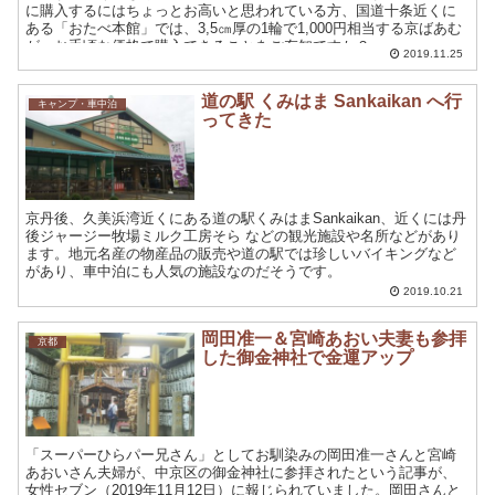
に購入するにはちょっとお高いと思われている方、国道十条近くに
ある「おたべ本館」では、3,5㎝厚の1輪で1,000円相当する京ばあむ
が、お手頃な価格で購入できることをご存知ですか？
2019.11.25
道の駅 くみはま Sankaikan へ行
キャンプ・車中泊
ってきた
京丹後、久美浜湾近くにある道の駅くみはまSankaikan、近くには丹
後ジャージー牧場ミルク工房そら などの観光施設や名所などがあり
ます。地元名産の物産品の販売や道の駅では珍しいバイキングなど
があり、車中泊にも人気の施設なのだそうです。
2019.10.21
岡田准一＆宮崎あおい夫妻も参拝
京都
した御金神社で金運アップ
「スーパーひらパー兄さん」としてお馴染みの岡田准一さんと宮崎
あおいさん夫婦が、中京区の御金神社に参拝されたという記事が、
女性セブン（2019年11月12日）に報じられていました。岡田さんと