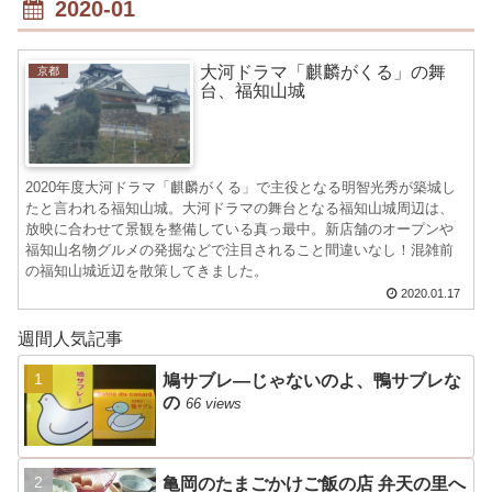
2020-01
大河ドラマ「麒麟がくる」の舞
京都
台、福知山城
2020年度大河ドラマ「麒麟がくる」で主役となる明智光秀が築城し
たと言われる福知山城。大河ドラマの舞台となる福知山城周辺は、
放映に合わせて景観を整備している真っ最中。新店舗のオープンや
福知山名物グルメの発掘などで注目されること間違いなし！混雑前
の福知山城近辺を散策してきました。
2020.01.17
週間人気記事
鳩サブレ―じゃないのよ、鴨サブレな
の
66 views
亀岡のたまごかけご飯の店 弁天の里へ