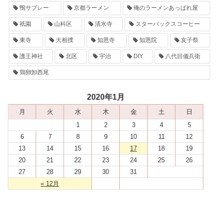
鴨サブレー
京都ラーメン
俺のラーメンあっぱれ屋
祇園
山科区
清水寺
スターバックスコーヒー
東寺
大相撲
知恩寺
知恩院
亥子祭
護王神社
北区
宇治
DIY
八代目儀兵衛
鶏卵卸西尾
2020年1月
月
火
水
木
金
土
日
1
2
3
4
5
6
7
8
9
10
11
12
13
14
15
16
17
18
19
20
21
22
23
24
25
26
27
28
29
30
31
« 12月