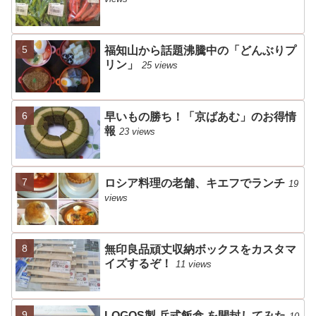
福知山から話題沸騰中の「どんぶりプ
リン」
25 views
早いもの勝ち！「京ばあむ」のお得情
報
23 views
ロシア料理の老舗、キエフでランチ
19
views
無印良品頑丈収納ボックスをカスタマ
イズするぞ！
11 views
LOGOS製 兵式飯盒 を開封してみた