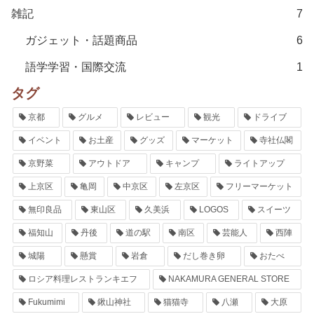
雑記
7
ガジェット・話題商品
6
語学学習・国際交流
1
タグ
京都
グルメ
レビュー
観光
ドライブ
イベント
お土産
グッズ
マーケット
寺社仏閣
京野菜
アウトドア
キャンプ
ライトアップ
上京区
亀岡
中京区
左京区
フリーマーケット
無印良品
東山区
久美浜
LOGOS
スイーツ
福知山
丹後
道の駅
南区
芸能人
西陣
城陽
懸賞
岩倉
だし巻き卵
おたべ
ロシア料理レストランキエフ
NAKAMURA GENERAL STORE
Fukumimi
鍬山神社
猫猫寺
八瀬
大原