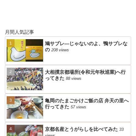
月間人気記事
鳩サブレ―じゃないのよ、鴨サブレな
の
208 views
大相撲京都場所(令和元年秋巡業)へ行
ってきた
88 views
亀岡のたまごかけご飯の店 弁天の里へ
行ってきた
57 views
京都名産とうがらしを比べてみた
33
views