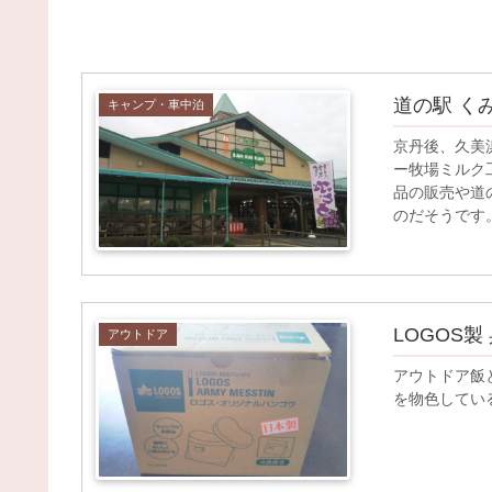
道の駅 くみ
キャンプ・車中泊
京丹後、久美浜
ー牧場ミルク
品の販売や道
のだそうです
LOGOS
アウトドア
アウトドア飯
を物色してい