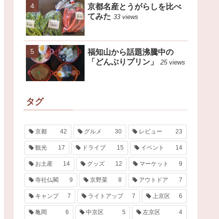
京都名産とうがらしを比べ
てみた
33 views
福知山から話題沸騰中の
「どんぶりプリン」
25 views
タグ
京都
42
グルメ
30
レビュー
23
観光
17
ドライブ
15
イベント
14
お土産
14
グッズ
12
マーケット
9
寺社仏閣
9
京野菜
8
アウトドア
7
キャンプ
7
ライトアップ
7
上京区
6
亀岡
6
中京区
5
左京区
4