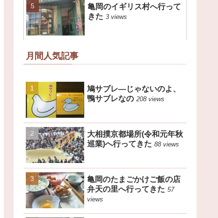
亀岡のイギリス村へ行って
きた
3 views
月間人気記事
鳩サブレ―じゃないのよ、
鴨サブレなの
208 views
大相撲京都場所(令和元年秋
巡業)へ行ってきた
88 views
亀岡のたまごかけご飯の店
弁天の里へ行ってきた
57
views