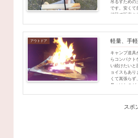
吊るすための
です。安くて
値段で販売さ
す。
軽量、手軽
アウトドア
キャンプ道具
らコンパクト
い続けたいと
ョイスもあり
くて嵩張らず
見つけたのが
その上で焚火
スポ