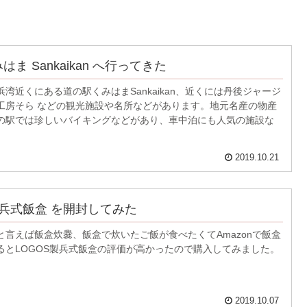
はま Sankaikan へ行ってきた
湾近くにある道の駅くみはまSankaikan、近くには丹後ジャージ
工房そら などの観光施設や名所などがあります。地元名産の物産
の駅では珍しいバイキングなどがあり、車中泊にも人気の施設な
。
2019.10.21
製 兵式飯盒 を開封してみた
と言えば飯盒炊爨、飯盒で炊いたご飯が食べたくてAmazonで飯盒
るとLOGOS製兵式飯盒の評価が高かったので購入してみました。
2019.10.07