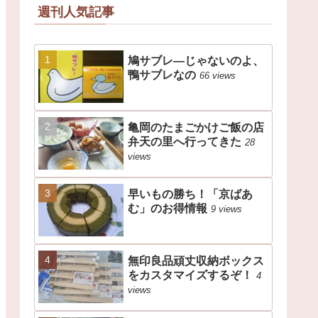
週刊人気記事
鳩サブレ―じゃないのよ、
鴨サブレなの
66 views
亀岡のたまごかけご飯の店
弁天の里へ行ってきた
28
views
早いもの勝ち！「京ばあ
む」のお得情報
9 views
無印良品頑丈収納ボックス
をカスタマイズするぞ！
4
views