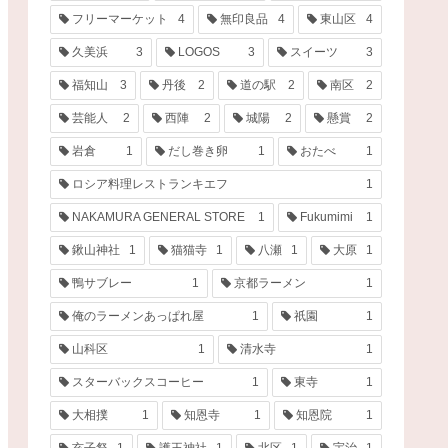
フリーマーケット
4
無印良品
4
東山区
4
久美浜
3
LOGOS
3
スイーツ
3
福知山
3
丹後
2
道の駅
2
南区
2
芸能人
2
西陣
2
城陽
2
懸賞
2
岩倉
1
だし巻き卵
1
おたべ
1
ロシア料理レストランキエフ
1
NAKAMURA GENERAL STORE
1
Fukumimi
1
鍬山神社
1
猫猫寺
1
八瀬
1
大原
1
鴨サブレー
1
京都ラーメン
1
俺のラーメンあっぱれ屋
1
祇園
1
山科区
1
清水寺
1
スターバックスコーヒー
1
東寺
1
大相撲
1
知恩寺
1
知恩院
1
亥子祭
1
護王神社
1
北区
1
宇治
1