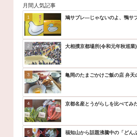
月間人気記事
鳩サブレ―じゃないのよ、鴨サ
大相撲京都場所(令和元年秋巡業
亀岡のたまごかけご飯の店 弁天
京都名産とうがらしを比べてみ
福知山から話題沸騰中の「どん