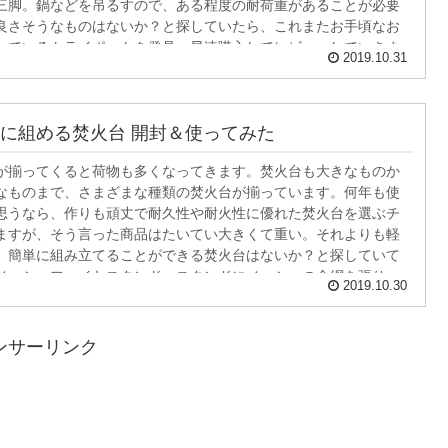
三脚。鍋などを吊るすので、ある程度の耐荷重があることが必要
良さそうなものはないか？と探していたら、これまたお手頃なお
れているトライポットを発見。早速購入してレビューしていきま
2019.10.31
に組める焚火台 開封＆使ってみた
が揃ってくると荷物も多くなってきます。焚火台も大きなものか
なものまで、さまざまな種類の焚火台が揃っています。何年も使
思うなら、作りも頑丈で耐久性や耐火性に優れた焚火台を選ぶチ
ますが、そう言った商品はたいてい大きくて重い。それよりも軽
、簡単に組み立てることができる焚火台はないか？と探していて
メッシュファイヤスタンド。スタンドにメッシュの金網を張り、
2019.10.30
をするタイプのものです。
ンサーリンク