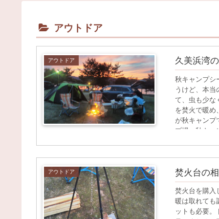
アウトドア
久美浜湾の
アウトドア
秋キャンプシ
うけど、本当
て、虫も少な
を焚火で暖め
が秋キャンプ
プ場へ秋キャ
焚火台の相
アウトドア
焚火台を購入
暖は取れても
ットも必要。