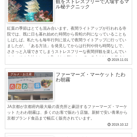
観をストレスフリーで入場するマ
ル秘テクニック
紅葉の季節はとても混み合います。夜間ライトアップが行われる寺
院では、既に日も暮れ始めた時間から長蛇の列になっていることも
しばしば。私たちも毎年行列に並んで夜間ライトアップに行ってい
ましたが、「ある方法」を発見してからは行列や待ち時間なしで、
ささっと入場できてしまうストレスフリーな夜間拝観を楽しんでい
ます。その方法をにゃんPon!をご覧になっている方だけにお教えし
2019.11.01
ます。
ファーマーズ・マーケット たわ
グルメ・お土産
わ朝霧
JA京都が京都府内最大級の直売所と豪語するファーマーズ・マーケ
ット たわわ朝霧は、多くのお客で賑わう店舗。新鮮で安い青果から
京都ブランド食品まで幅広く販売されています。
2019.10.12