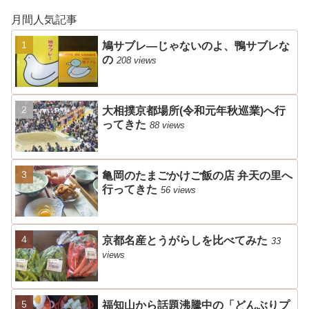
月間人気記事
鳩サブレ―じゃないのよ、鴨サブレな
の
208 views
大相撲京都場所(令和元年秋巡業)へ行
ってきた
88 views
亀岡のたまごかけご飯の店 弁天の里へ
行ってきた
56 views
京都名産とうがらしを比べてみた
33
views
福知山から話題沸騰中の「どんぶりプ