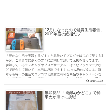
12月になったので懸賞生活報告、
懸賞
2019年度の総括だゾ！
「豊かな生活を実践するゾ！」と息巻いてブログをはじめて早くも3
か月、これまでに多くの方々に訪問して頂いて元気を貰ってます。
参加しているランキングやブログサークル、はてなブックマークな
どで紹介して頂いて、本当に感謝です！！ にゃんPon!の2人は、新
年から毎日の生活でコツコツと懸賞に有利な商品やキャンペーンな
どに日夜研究を重ねて応募してきました。玄人の懸賞マニア、通称
2019.12.02
ケーマーのみなさんから比べるとまだまだひよっこの2人ですが、現
在進行形での成果を発表いたします～～！！
無印良品 「発酵ぬかどこ」で簡
ガジェット・話題商品
単ぬか漬けに挑戦