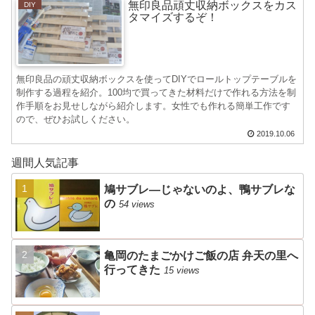
無印良品頑丈収納ボックスをカス
DIY
タマイズするぞ！
無印良品の頑丈収納ボックスを使ってDIYでロールトップテーブルを
制作する過程を紹介。100均で買ってきた材料だけで作れる方法を制
作手順をお見せしながら紹介します。女性でも作れる簡単工作です
ので、ぜひお試しください。
2019.10.06
週間人気記事
鳩サブレ―じゃないのよ、鴨サブレな
の
54 views
亀岡のたまごかけご飯の店 弁天の里へ
行ってきた
15 views