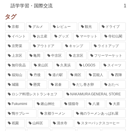
語学学習・国際交流
1
タグ
京都
グルメ
レビュー
観光
ドライブ
イベント
お土産
グッズ
マーケット
寺社仏閣
京野菜
アウトドア
キャンプ
ライトアップ
上京区
亀岡
中京区
左京区
フリーマーケット
無印良品
東山区
久美浜
LOGOS
スイーツ
福知山
丹後
道の駅
南区
芸能人
西陣
城陽
懸賞
岩倉
だし巻き卵
おたべ
ロシア料理レストランキエフ
NAKAMURA GENERAL STORE
Fukumimi
鍬山神社
猫猫寺
八瀬
大原
鴨サブレー
京都ラーメン
俺のラーメンあっぱれ屋
祇園
山科区
清水寺
スターバックスコーヒー