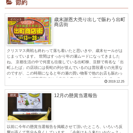
節約
歳末謝恩大売り出しで賑わう出町
イベント
商店街
クリスマス商戦も終わって落ち着いたと思いきや、歳末セールがは
じまっています。 世間はすっかり年の瀬ムードになってきました
ね。 京都生活の中で何度も往復している出町柳、豆餅で有名な「出
町ふたば」の店頭には長蛇の列が並んでいるのは普段通りの光景な
のですが、この時期になると年の瀬の買い物客で他のお店も賑わっ
ています。 出町商店街では「歳末大売り出し」を実施されていて、
2019.12.25
お値打ち価格の商品や抽選会などのイベントが28日まで実施されて
いるそうです。
12月の懸賞当選報告
懸賞
以前に今年の懸賞当選報告を掲載させて頂いたところ、いろいろ反
響が高くて気分を良くしています。「今年はもう来ないかな～？」