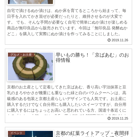
自宅で漬けるぬか漬けは、ぬか床を育てるところから始まって、毎
日手を入れてかき混ぜが必要だったりと、維持させるのが大変で
す。 でも、そんな手間が必要なく自宅で簡単にぬか漬けが楽しめる
商品が無印良品から販売されています。今回は「無印良品 発酵ぬか
どこ」を購入して実際にぬか漬けを作ってみることにしました。
2019.11.26
早いもの勝ち！「京ばあむ」のお
グルメ・お土産
得情報
京都のお土産として定着してきた京ばあむ、香り高い宇治抹茶と豆
乳のまろやかさが幾重にも重なった緑と白のバウムクーヘンは、高
級感のある包装と京都土産らしいデザインでも人気です。お土産に
購入するだけでなく自分用にも購入したいスイーツですが、自分用
に購入するにはちょっとお高いと思われている方、国道十条近くに
ある「おたべ本館」では、3,5㎝厚の1輪で1,000円相当する京ばあむ
2019.11.25
が、お手頃な価格で購入できることをご存知ですか？
京都の紅葉ライトアップ・夜間拝
イベント