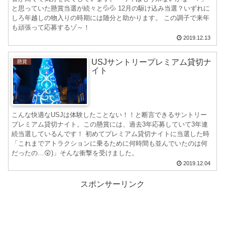
と思っていた懸賞当選が続々と💦💦 12月の駆け込み当選？いずれに
しろ年越しの物入りの時期には随分と助かります。 この調子で来年
も頑張って応募するゾ～！
2019.12.13
USJサントリープレミアム貸切ナ
懸賞
イト
こんな快適なUSJは体験したことない！！と断言できるサントリー
プレミアム貸切ナイト。この懸賞には、過去3年応募していて3年連
続当選しているんです！ 初めてプレミアム貸切ナイトに当選した時
「これまでアトラクションに乗るために何時間も並んでいたのは何
だったの…😲)」そんな衝撃を受けました。
2019.12.04
スポンサーリンク