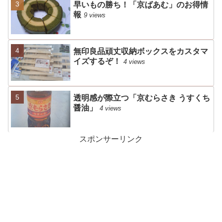
早いもの勝ち！「京ばあむ」のお得情
報
9 views
無印良品頑丈収納ボックスをカスタマ
イズするぞ！
4 views
透明感が際立つ「京むらさき うすくち
醤油」
4 views
スポンサーリンク