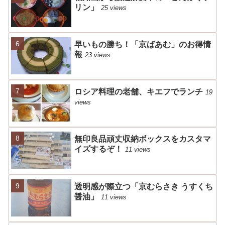
リン」
25 views
早いもの勝ち！「京ばあむ」のお得情
報
23 views
ロシア料理の老舗、キエフでランチ
19
views
無印良品頑丈収納ボックスをカスタマ
イズするぞ！
11 views
透明感が際立つ「京むらさき うすくち
醤油」
11 views