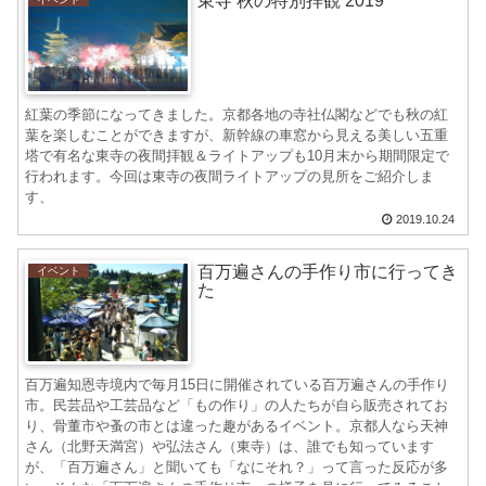
東寺 秋の特別拝観 2019
紅葉の季節になってきました。京都各地の寺社仏閣などでも秋の紅
葉を楽しむことができますが、新幹線の車窓から見える美しい五重
塔で有名な東寺の夜間拝観＆ライトアップも10月末から期間限定で
行われます。今回は東寺の夜間ライトアップの見所をご紹介しま
す、
2019.10.24
百万遍さんの手作り市に行ってき
イベント
た
百万遍知恩寺境内で毎月15日に開催されている百万遍さんの手作り
市。民芸品や工芸品など「もの作り」の人たちが自ら販売されてお
り、骨董市や蚤の市とは違った趣があるイベント。京都人なら天神
さん（北野天満宮）や弘法さん（東寺）は、誰でも知っています
が、「百万遍さん」と聞いても「なにそれ？」って言った反応が多