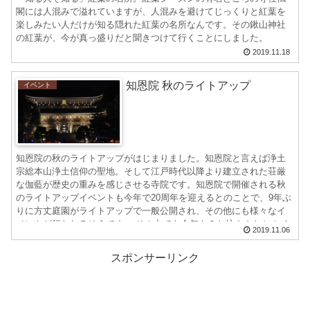
閣には人混みで溢れていますが、人混みを避けてじっくりと紅葉を
楽しみたい人だけが知る隠れた紅葉の名所なんです。その鍬山神社
の紅葉が、今が真っ盛りだと聞きつけて行くことにしました。
2019.11.18
知恩院 秋のライトアップ
イベント
知恩院の秋のライトアップがはじまりました。知恩院と言えば浄土
宗総本山浄土信仰の聖地。そして江戸時代以降より建立された荘厳
な伽藍が歴史の重みを感じさせる寺院です。知恩院で開催される秋
のライトアップイベントも今年で20周年を迎えるとのことで、9年ぶ
りに方丈庭園がライトアップで一般公開され、その他にも様々なイ
ベントが行われるそうです。 その中でも今年も？お坊さんたちのイ
2019.11.06
ベントが熱いらしい…。かなりポップで攻めてます！
スポンサーリンク