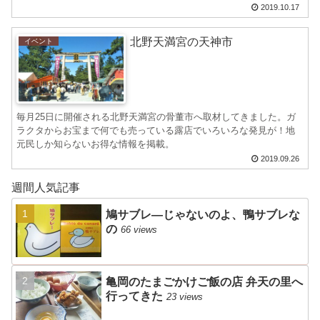
い。そんな「百万遍さんの手作り市」の様子を見に行ってみること
2019.10.17
にしました。
北野天満宮の天神市
イベント
毎月25日に開催される北野天満宮の骨董市へ取材してきました。ガ
ラクタからお宝まで何でも売っている露店でいろいろな発見が！地
元民しか知らないお得な情報を掲載。
2019.09.26
週間人気記事
鳩サブレ―じゃないのよ、鴨サブレな
の
66 views
亀岡のたまごかけご飯の店 弁天の里へ
行ってきた
23 views