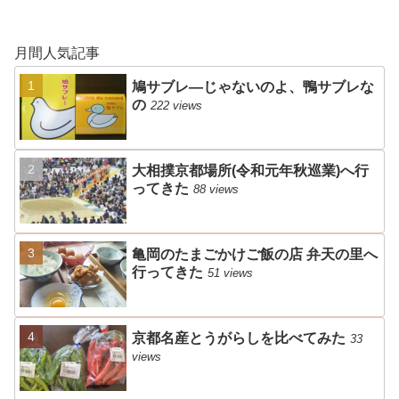
月間人気記事
鳩サブレ―じゃないのよ、鴨サブレな
の
222 views
大相撲京都場所(令和元年秋巡業)へ行
ってきた
88 views
亀岡のたまごかけご飯の店 弁天の里へ
行ってきた
51 views
京都名産とうがらしを比べてみた
33
views