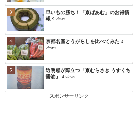
早いもの勝ち！「京ばあむ」のお得情
報
9 views
京都名産とうがらしを比べてみた
4
views
透明感が際立つ「京むらさき うすくち
醤油」
4 views
スポンサーリンク