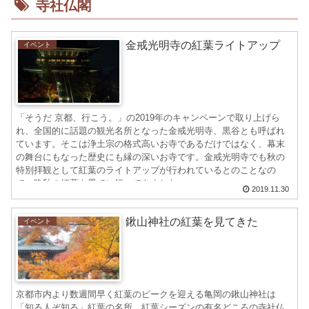
寺社仏閣
金戒光明寺の紅葉ライトアップ
イベント
「そうだ 京都、行こう。」の2019年のキャンペーンで取り上げら
れ、全国的に話題の観光名所となった金戒光明寺、黒谷とも呼ばれ
ています。そこは浄土宗の格式高いお寺であるだけではなく、幕末
の舞台にもなった歴史にも縁の深いお寺です。金戒光明寺でも秋の
特別拝観として紅葉のライトアップが行われているとのことなの
で、晩秋の紅葉を愛でに行ってきました。
2019.11.30
鍬山神社の紅葉を見てきた
イベント
京都市内より数週間早く紅葉のピークを迎える亀岡の鍬山神社は
「知る人ぞ知る」紅葉の名所。紅葉シーズンの有名どころの寺社仏