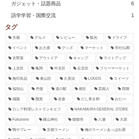
ガジェット・話題商品
6
語学学習・国際交流
1
タグ
京都
グルメ
レビュー
観光
ドライブ
イベント
お土産
グッズ
マーケット
寺社仏閣
京野菜
アウトドア
キャンプ
ライトアップ
上京区
亀岡
中京区
左京区
フリーマーケット
無印良品
東山区
久美浜
LOGOS
スイーツ
福知山
丹後
道の駅
南区
芸能人
西陣
城陽
懸賞
岩倉
だし巻き卵
おたべ
ロシア料理レストランキエフ
NAKAMURA GENERAL STORE
Fukumimi
鍬山神社
猫猫寺
八瀬
大原
鴨サブレー
京都ラーメン
俺のラーメンあっぱれ屋