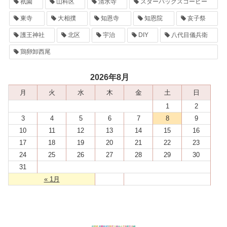
祇園
山科区
清水寺
スターバックスコーヒー
東寺
大相撲
知恩寺
知恩院
亥子祭
護王神社
北区
宇治
DIY
八代目儀兵衛
鶏卵卸西尾
2026年8月
月
火
水
木
金
土
日
1
2
3
4
5
6
7
8
9
10
11
12
13
14
15
16
17
18
19
20
21
22
23
24
25
26
27
28
29
30
31
« 1月