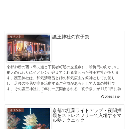
護王神社の亥子祭
イベント
京都御所の西（烏丸通と下長者町通の交差点）、蛤御門の向かいに
狛犬の代わりにイノシシが迎えてくれる変わった護王神社がありま
す。護王神社は、和気清麻呂と姉の和気広虫を祭神としてお祀り
し、足腰の怪我や病を治癒するご利益があるとして人気の神社で
す。その護王神社にて年に一度開催される「亥子祭」が11月1日に執
り行われましたので見に行ってきました。
2019.11.04
京都の紅葉ライトアップ・夜間拝
イベント
観をストレスフリーで入場するマ
ル秘テクニック