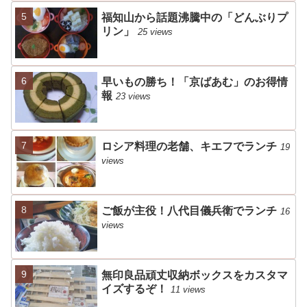
福知山から話題沸騰中の「どんぶりプ
リン」
25 views
早いもの勝ち！「京ばあむ」のお得情
報
23 views
ロシア料理の老舗、キエフでランチ
19
views
ご飯が主役！八代目儀兵衛でランチ
16
views
無印良品頑丈収納ボックスをカスタマ
イズするぞ！
11 views