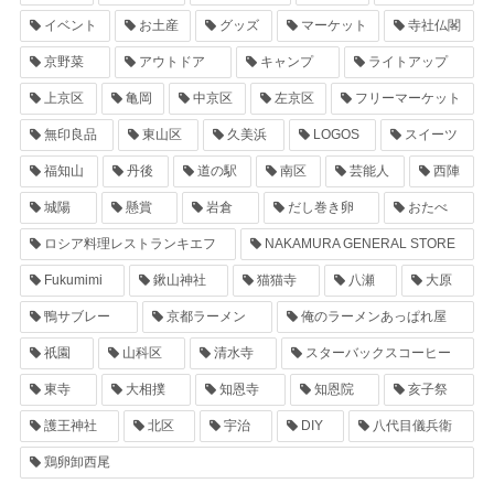
イベント
お土産
グッズ
マーケット
寺社仏閣
京野菜
アウトドア
キャンプ
ライトアップ
上京区
亀岡
中京区
左京区
フリーマーケット
無印良品
東山区
久美浜
LOGOS
スイーツ
福知山
丹後
道の駅
南区
芸能人
西陣
城陽
懸賞
岩倉
だし巻き卵
おたべ
ロシア料理レストランキエフ
NAKAMURA GENERAL STORE
Fukumimi
鍬山神社
猫猫寺
八瀬
大原
鴨サブレー
京都ラーメン
俺のラーメンあっぱれ屋
祇園
山科区
清水寺
スターバックスコーヒー
東寺
大相撲
知恩寺
知恩院
亥子祭
護王神社
北区
宇治
DIY
八代目儀兵衛
鶏卵卸西尾