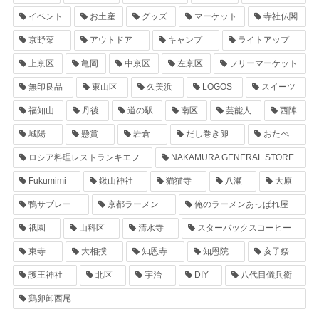
イベント
お土産
グッズ
マーケット
寺社仏閣
京野菜
アウトドア
キャンプ
ライトアップ
上京区
亀岡
中京区
左京区
フリーマーケット
無印良品
東山区
久美浜
LOGOS
スイーツ
福知山
丹後
道の駅
南区
芸能人
西陣
城陽
懸賞
岩倉
だし巻き卵
おたべ
ロシア料理レストランキエフ
NAKAMURA GENERAL STORE
Fukumimi
鍬山神社
猫猫寺
八瀬
大原
鴨サブレー
京都ラーメン
俺のラーメンあっぱれ屋
祇園
山科区
清水寺
スターバックスコーヒー
東寺
大相撲
知恩寺
知恩院
亥子祭
護王神社
北区
宇治
DIY
八代目儀兵衛
鶏卵卸西尾