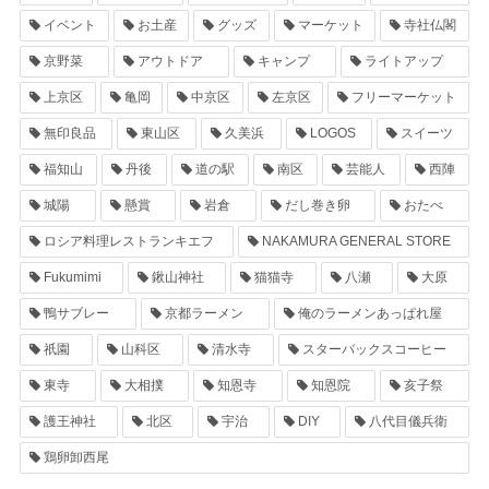
イベント
お土産
グッズ
マーケット
寺社仏閣
京野菜
アウトドア
キャンプ
ライトアップ
上京区
亀岡
中京区
左京区
フリーマーケット
無印良品
東山区
久美浜
LOGOS
スイーツ
福知山
丹後
道の駅
南区
芸能人
西陣
城陽
懸賞
岩倉
だし巻き卵
おたべ
ロシア料理レストランキエフ
NAKAMURA GENERAL STORE
Fukumimi
鍬山神社
猫猫寺
八瀬
大原
鴨サブレー
京都ラーメン
俺のラーメンあっぱれ屋
祇園
山科区
清水寺
スターバックスコーヒー
東寺
大相撲
知恩寺
知恩院
亥子祭
護王神社
北区
宇治
DIY
八代目儀兵衛
鶏卵卸西尾